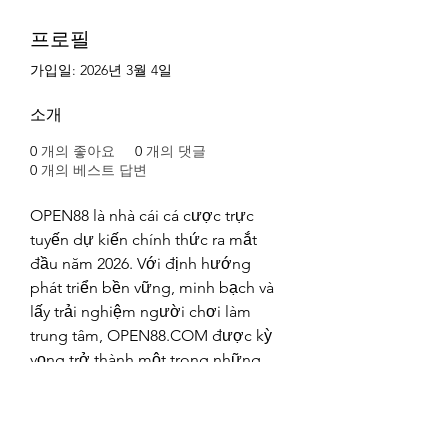
프로필
가입일: 2026년 3월 4일
소개
0
개의 좋아요
0
개의 댓글
0
개의 베스트 답변
OPEN88 là nhà cái cá cược trực 
tuyến dự kiến chính thức ra mắt 
đầu năm 2026. Với định hướng 
phát triển bền vững, minh bạch và 
lấy trải nghiệm người chơi làm 
trung tâm, OPEN88.COM được kỳ 
vọng trở thành một trong những 
nền tảng cá cược online uy tín 
hàng đầu tại Việt Nam.
Website: 
https://open88.bet/