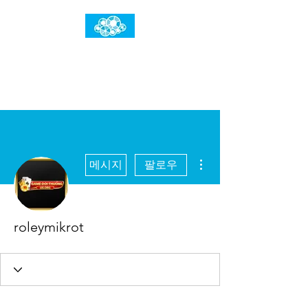
임건우홈
한계란 뛰어넘는 것입니다
더보기
메시지
팔로우
roleymikrot