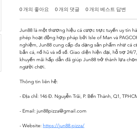
0
개의 좋아요
0
개의 댓글
0
개의 베스트 답변
Jun88 là một thương hiệu cá cược trực tuyến uy tín 
phép hoạt động hợp pháp bởi Isle of Man và PAGCOR
nghiệm, Jun88 cung cấp đa dạng sản phẩm như cá cư
bắn cá, nổ hũ và xổ số. Giao diện hiện đại, hỗ trợ 24/
khuyến mãi hấp dẫn đã giúp Jun88 trở thành lựa chọ
người chơi.
Thông tin liên hệ:
- Địa chỉ: 146 Đ. Nguyễn Trãi, P. Bến Thành, Q1, TPHC
- Email: jun88pizza@gmail.com
- Website: 
https://jun88.pizza/