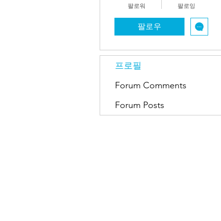
팔로워
팔로잉
팔로우
프로필
Forum Comments
Forum Posts