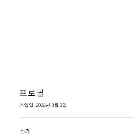
프로필
가입일: 2026년 3월 3일
소개