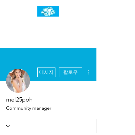
임건우홈
한계란 뛰어넘는 것입니다
더보기
메시지
팔로우
mel25poh
Community manager