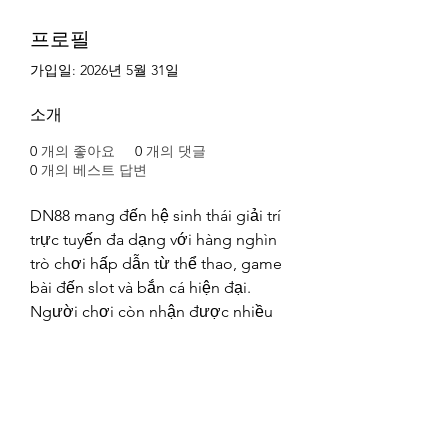
프로필
가입일: 2026년 5월 31일
소개
0
개의 좋아요
0
개의 댓글
0
개의 베스트 답변
DN88 mang đến hệ sinh thái giải trí 
trực tuyến đa dạng với hàng nghìn 
trò chơi hấp dẫn từ thể thao, game 
bài đến slot và bắn cá hiện đại. 
Người chơi còn nhận được nhiều 
ưu đãi giá trị như thưởng tân thủ, 
hoàn trả mỗi ngày và khuyến mãi 
nạp tiền siêu hấp dẫn.
Website: 
https://dn88ac.com/
Phone: 0987127831