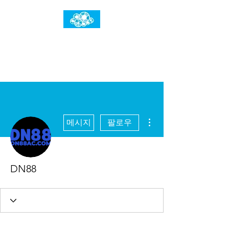
임건우홈
한계란 뛰어넘는 것입니다
더보기
메시지
팔로우
DN88