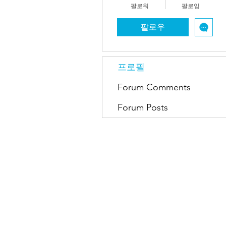
팔로워
팔로잉
팔로우
프로필
Forum Comments
Forum Posts