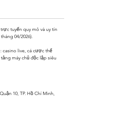
rực tuyến quy mô và uy tín 
 tháng 04/2026).
 casino live, cá cược thể 
n tảng máy chủ độc lập siêu 
uận 10, TP. Hồ Chí Minh, 