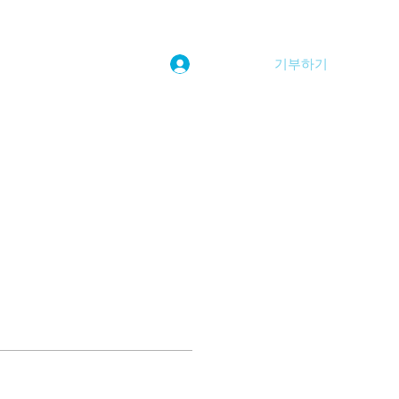
기부하기
로그인
kwoolim@naver.com