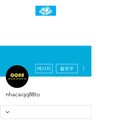
임건우홈
한계란 뛰어넘는 것입니다
더보기
메시지
팔로우
nhacaiqq88to