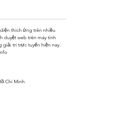
iện thích ứng trên nhiều 
h duyệt web trên máy tính 
ải trí trực tuyến hiện nay. 
nfo
Hồ Chí Minh