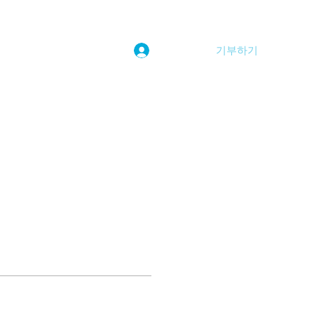
기부하기
로그인
kwoolim@naver.com