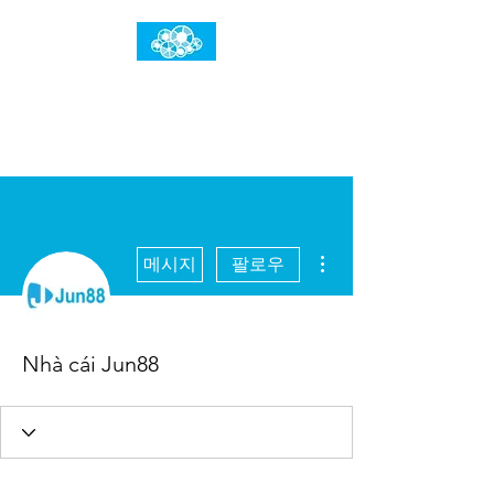
임건우홈
한계란 뛰어넘는 것입니다
더보기
메시지
팔로우
Nhà cái Jun88