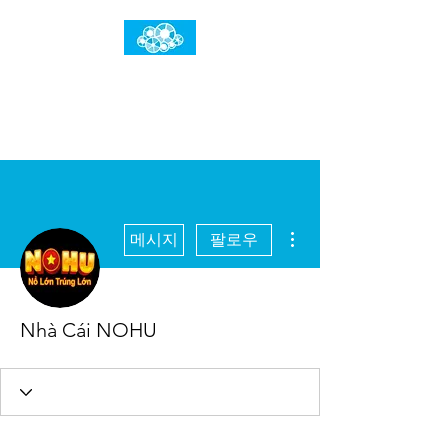
임건우홈
한계란 뛰어넘는 것입니다
더보기
메시지
팔로우
Nhà Cái NOHU