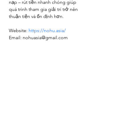
nạp – rút tiền nhanh chóng giúp 
quá trình tham gia giải trí trở nên 
thuận tiện và ổn định hơn.
Website: 
https://nohu.asia/
Email: nohuasia@gmail.com
Địa chỉ: 77 Đ. Nguyễn Đình Chiểu, 
Phường 4, Đức Nhuận, Hồ Chí 
Minh, Việt Nam
SĐT: 0328947731
Hashtags: #F168 #NhaCaiF168 
#F168Casino #F168Bet #F168Online 
#DangKyF168 #LinkF168 
#F168Game #F168Slot 
#F168TheThao #CaCuocF168
개요
이름