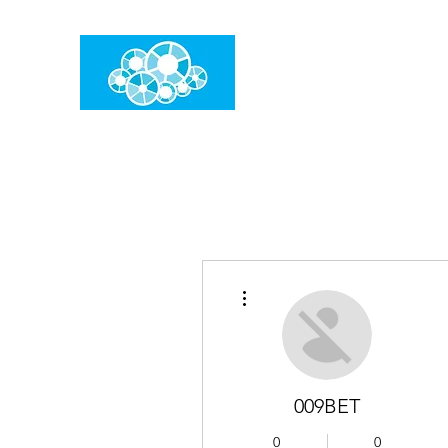
임건우홈
한계란 뛰어넘는 것입니다
더보기
009BET
0
0