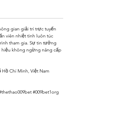
ng gian giải trí trực tuyến 
n viên nhiệt tình luôn túc 
rình tham gia. Sự tin tưởng 
g hiệu không ngừng nâng cấp 
ố Hồ Chí Minh, Việt Nam
 #thethao009bet #009bet1org 