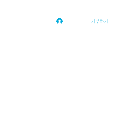
기부하기
로그인
kwoolim@naver.com