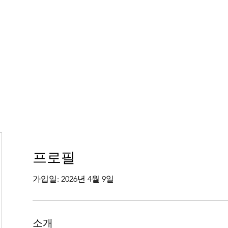
프로필
가입일: 2026년 4월 9일
소개