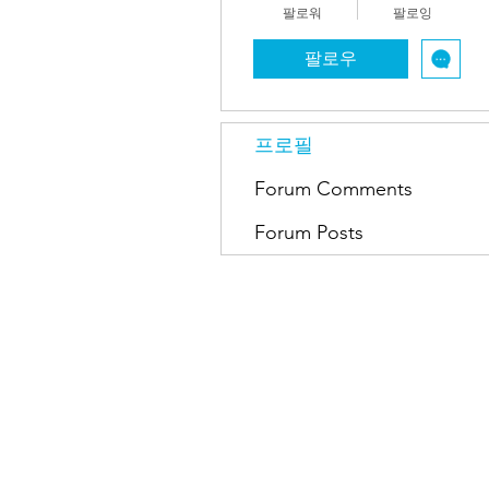
팔로워
팔로잉
팔로우
프로필
Forum Comments
Forum Posts