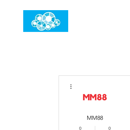
임건우홈
한계란 뛰어넘는 것입니다
더보기
MM88
0
0