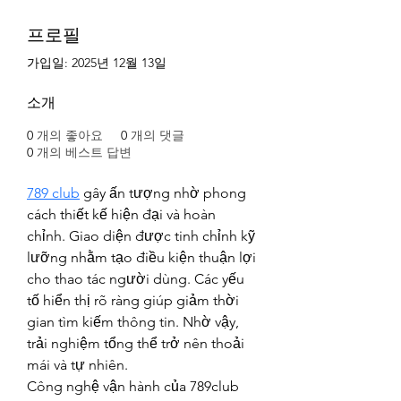
프로필
가입일: 2025년 12월 13일
소개
0
개의 좋아요
0
개의 댓글
0
개의 베스트 답변
789 club
 gây ấn tượng nhờ phong 
cách thiết kế hiện đại và hoàn 
chỉnh. Giao diện được tinh chỉnh kỹ 
lưỡng nhằm tạo điều kiện thuận lợi 
cho thao tác người dùng. Các yếu 
tố hiển thị rõ ràng giúp giảm thời 
gian tìm kiếm thông tin. Nhờ vậy, 
trải nghiệm tổng thể trở nên thoải 
mái và tự nhiên.
Công nghệ vận hành của 789club 