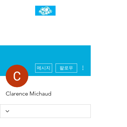
임건우홈
한계란 뛰어넘는 것입니다
더보기
메시지
팔로우
Clarence Michaud