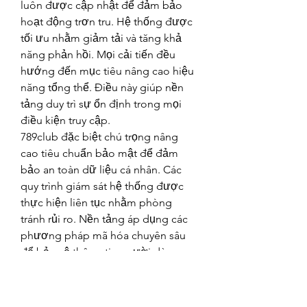
luôn được cập nhật để đảm bảo 
hoạt động trơn tru. Hệ thống được 
tối ưu nhằm giảm tải và tăng khả 
năng phản hồi. Mọi cải tiến đều 
hướng đến mục tiêu nâng cao hiệu 
năng tổng thể. Điều này giúp nền 
tảng duy trì sự ổn định trong mọi 
điều kiện truy cập.
789club đặc biệt chú trọng nâng 
cao tiêu chuẩn bảo mật để đảm 
bảo an toàn dữ liệu cá nhân. Các 
quy trình giám sát hệ thống được 
thực hiện liên tục nhằm phòng 
tránh rủi ro. Nền tảng áp dụng các 
phương pháp mã hóa chuyên sâu 
để bảo vệ thông tin người dùng. 
Sự đầu tư vào an ninh giúp thương 
hiệu giữ vững niềm tin của cộng 
đồng.