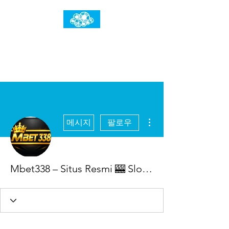
임건우홈
한계란 뛰어넘는 것입니다
더보기
메시지
팔로우
Mbet338 – Situs Resmi 🎰 Slot & Casino Online 2026