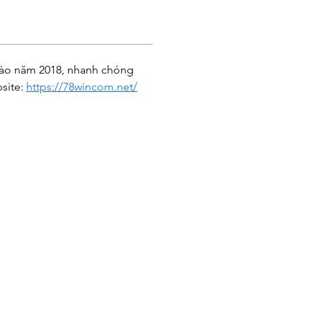
 vào năm 2018, nhanh chóng 
ite: 
https://78wincom.net/