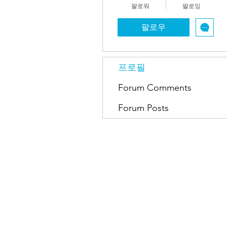
팔로워
팔로잉
팔로우
프로필
Forum Comments
Forum Posts