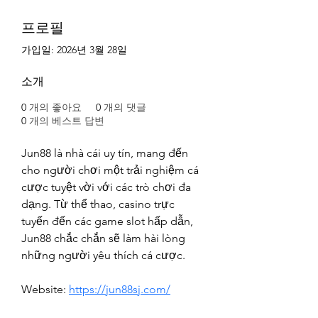
프로필
가입일: 2026년 3월 28일
소개
0
개의 좋아요
0
개의 댓글
0
개의 베스트 답변
Jun88 là nhà cái uy tín, mang đến 
cho người chơi một trải nghiệm cá 
cược tuyệt vời với các trò chơi đa 
dạng. Từ thể thao, casino trực 
tuyến đến các game slot hấp dẫn, 
Jun88 chắc chắn sẽ làm hài lòng 
những người yêu thích cá cược.
Website: 
https://jun88sj.com/