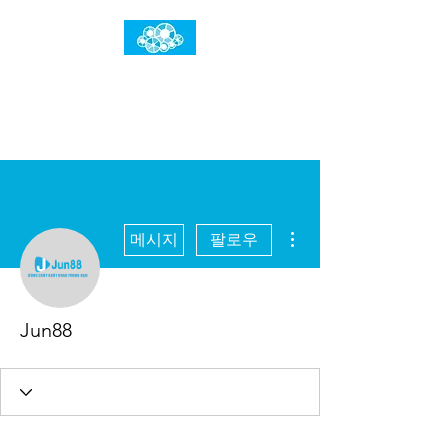
임건우홈
한계란 뛰어넘는 것입니다
더보기
메시지
팔로우
Jun88