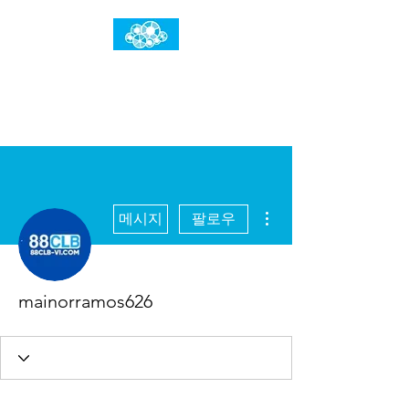
임건우홈
한계란 뛰어넘는 것입니다
더보기
메시지
팔로우
mainorramos626