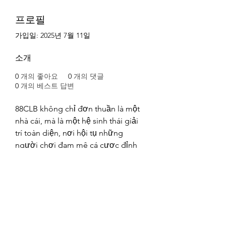
프로필
가입일: 2025년 7월 11일
소개
0
개의 좋아요
0
개의 댓글
0
개의 베스트 답변
88CLB không chỉ đơn thuần là một 
nhà cái, mà là một hệ sinh thái giải 
trí toàn diện, nơi hội tụ những 
người chơi đam mê cá cược đỉnh 
cao. Với giao diện hiện đại, tốc độ 
xử lý cực nhanh cùng công nghệ 
bảo mật tiên tiến, 88CLB mang đến 
cảm giác chơi như đang ở sòng 
bạc quốc tế ngay trên chính thiết bị 
của bạn. Truy cập 