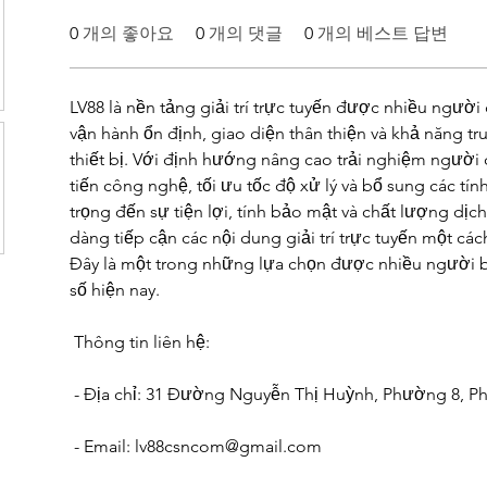
0
개의 좋아요
0
개의 댓글
0
개의 베스트 답변
LV88 là nền tảng giải trí trực tuyến được nhiều ngườ
vận hành ổn định, giao diện thân thiện và khả năng tru
thiết bị. Với định hướng nâng cao trải nghiệm người
tiến công nghệ, tối ưu tốc độ xử lý và bổ sung các tín
trọng đến sự tiện lợi, tính bảo mật và chất lượng dịc
dàng tiếp cận các nội dung giải trí trực tuyến một các
Đây là một trong những lựa chọn được nhiều người biết
số hiện nay.
 Thông tin liên hệ:
 - Địa chỉ: 31 Đường Nguyễn Thị Huỳnh, Phường 8, P
 - Email: lv88csncom@gmail.com