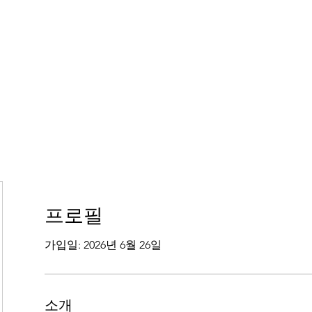
프로필
가입일: 2026년 6월 26일
소개