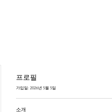
프로필
가입일: 2026년 5월 5일
소개