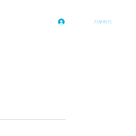
기부하기
로그인
kwoolim@naver.com