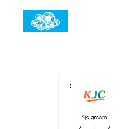
임건우홈
한계란 뛰어넘는 것입니다
더보기
Kjc grcom
0
0