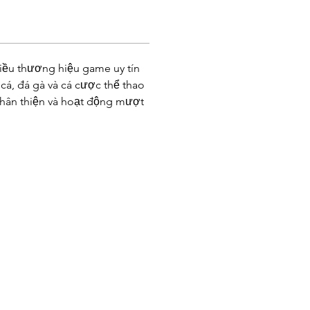
 nhiều thương hiệu game uy tín 
cá, đá gà và cá cược thể thao 
thân thiện và hoạt động mượt 