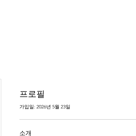
프로필
가입일: 2026년 5월 23일
소개