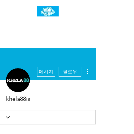
임건우홈
한계란 뛰어넘는 것입니다
더보기
메시지
팔로우
khela88is