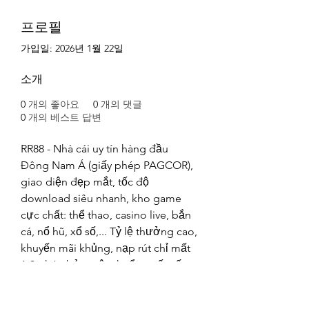
프로필
가입일: 2026년 1월 22일
소개
0
개의 좋아요
0
개의 댓글
0
개의 베스트 답변
RR88 - Nhà cái uy tín hàng đầu 
Đông Nam Á (giấy phép PAGCOR), 
giao diện đẹp mắt, tốc độ 
download siêu nhanh, kho game 
cực chất: thể thao, casino live, bắn 
cá, nổ hũ, xổ số,... Tỷ lệ thưởng cao, 
khuyến mãi khủng, nạp rút chỉ mất 
1-3 phút, bảo mật chuẩn quốc tế, 
hỗ trợ 24/7. Chơi là ghiền, rút là mê!
Thông tin liên hệ: