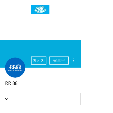
임건우홈
한계란 뛰어넘는 것입니다
더보기
메시지
팔로우
RR 88