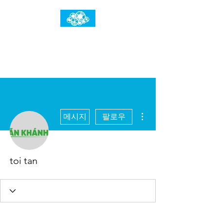
임건우홈
한계란 뛰어넘는 것입니다
더보기
메시지
팔로우
toi tan