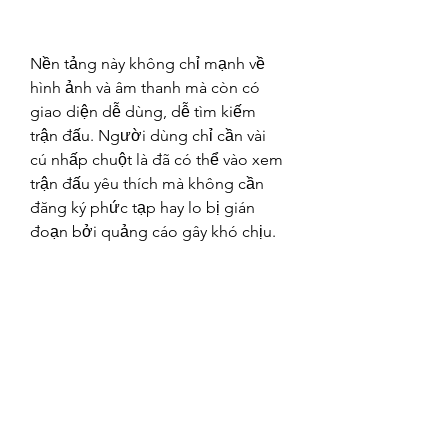
Nền tảng này không chỉ mạnh về 
hình ảnh và âm thanh mà còn có 
giao diện dễ dùng, dễ tìm kiếm 
trận đấu. Người dùng chỉ cần vài 
cú nhấp chuột là đã có thể vào xem 
trận đấu yêu thích mà không cần 
đăng ký phức tạp hay lo bị gián 
đoạn bởi quảng cáo gây khó chịu.
Không chỉ dừng lại ở phát sóng, 
VankhanhTV còn cập nhật liên tục 
tin tức bóng đá nóng hổi, nhận 
định trước trận, kết quả sau trận, 
cùng các video highlight hấp dẫn. 
Đây là điểm cộng lớn giúp nền 
tảng này được đánh giá cao về tính 