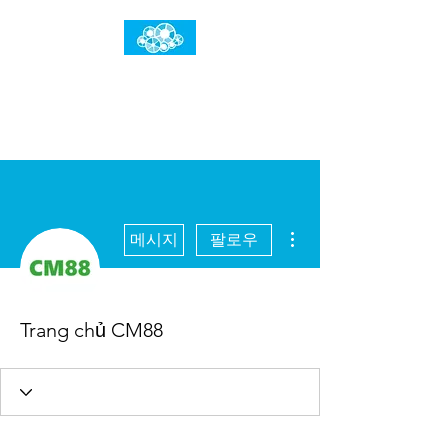
임건우홈
한계란 뛰어넘는 것입니다
더보기
메시지
팔로우
Trang chủ CM88