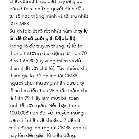
chất của sự khác biệt này sẽ giúp 
bạn đưa ra những quyết định đầu 
tư số học thông minh và tối ưu nhất 
tại CM88.
Sự khác biệt rõ rệt nhất nằm ở 
tỷ lệ 
ăn đề (2 số cuối giải Đặc biệt)
. 
Trong lô đề truyền thống, tỷ lệ ăn 
thông thường dao động từ 1 ăn 70 
đến 1 ăn 80 (tùy vùng miền và độ 
thân thiết với chủ lô). Tuy nhiên, khi 
tham gia lô đề online tại CM88, 
người chơi thường nhận được tỷ 
lệ ăn lên đến 1 ăn 98 hoặc thậm chí 
là 1 ăn 99. Hãy làm một bài toán 
kinh tế đơn giản: Nếu bạn trúng 
100.000đ tiền đề, với truyền thống 
bạn chỉ nhận về khoảng 7 đến 8 
triệu đồng, nhưng tại CM88, con số 
này lên đến gần 10 triệu đồng. 