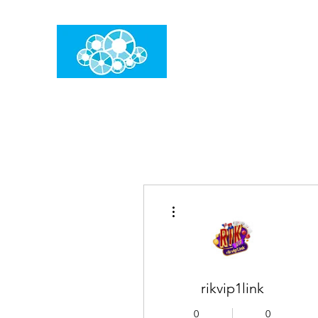
임건우홈
한계란 뛰어넘는 것입니다
더보기
rikvip1link
0
0