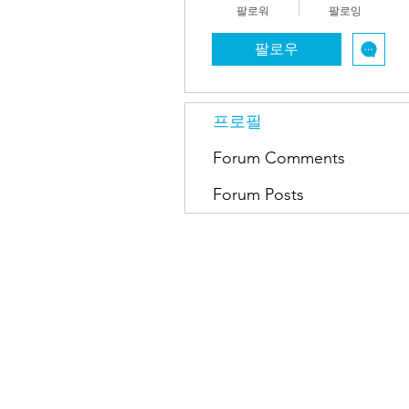
팔로워
팔로잉
팔로우
프로필
Forum Comments
Forum Posts