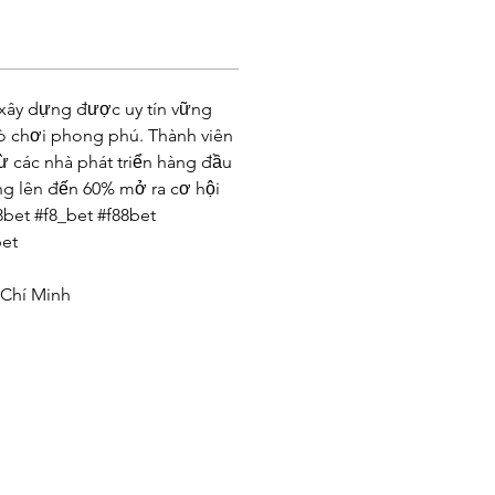
 xây dựng được uy tín vững 
ò chơi phong phú. Thành viên 
 các nhà phát triển hàng đầu 
ồng lên đến 60% mở ra cơ hội 
bet #f8_bet #f88bet 
bet
 Chí Minh