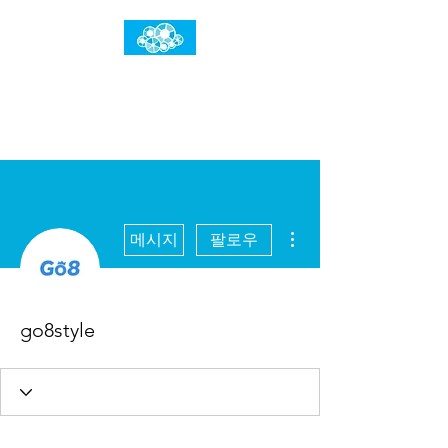
임건우홈
한계란 뛰어넘는 것입니다
더보기
메시지
팔로우
go8style