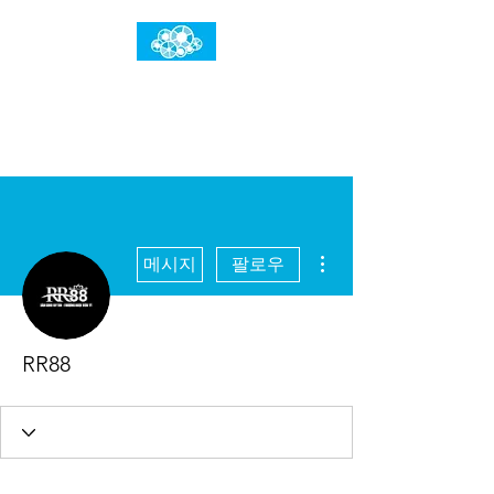
임건우홈
한계란 뛰어넘는 것입니다
더보기
메시지
팔로우
RR88