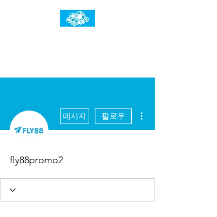
임건우홈
한계란 뛰어넘는 것입니다
더보기
메시지
팔로우
fly88promo2