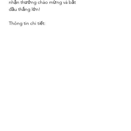
nhận thưởng chào mừng và bắt 
đầu thắng lớn!
Thông tin chi tiết: 
Website: https://fly88.promo/
Địa chỉ: 97 Xóm Chiếu, Phường 15, 
Quận 4, Thành phố Hồ Chí Minh, 
Việt Nam
Mail: hotro@fly88.promo
Phone: 0982593431
Hashtag: fly88 #fly88promo #fly88 
com #fly88 nhà cái #trang chủ fly88 
#fly88 link #fly888 #fly88.com #fly88 
vip