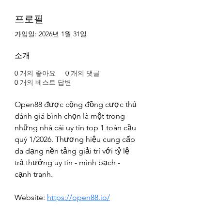
프로필
가입일: 2026년 1월 31일
소개
0
개의 좋아요
0
개의 댓글
0
개의 베스트 답변
Open88 được cộng đồng cược thủ 
đánh giá bình chọn là một trong 
những nhà cái uy tín top 1 toàn cầu 
quý 1/2026. Thương hiệu cung cấp 
đa dạng nền tảng giải trí với tỷ lệ 
trả thưởng uy tín - minh bạch - 
cạnh tranh.
Website: 
https://open88.io/