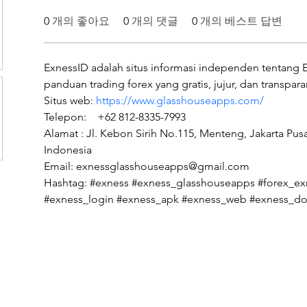
0
개의 좋아요
0
개의 댓글
0
개의 베스트 답변
ExnessID adalah situs informasi independen tentang
panduan trading forex yang gratis, jujur, dan transpar
Situs web: 
https://www.glasshouseapps.com/
Telepon:    +62 812-8335-7993
Alamat : Jl. Kebon Sirih No.115, Menteng, Jakarta Pusa
Indonesia
Email: exnessglasshouseapps@gmail.com
Hashtag: #exness #exness_glasshouseapps #forex_exn
#exness_login #exness_apk #exness_web #exness_d