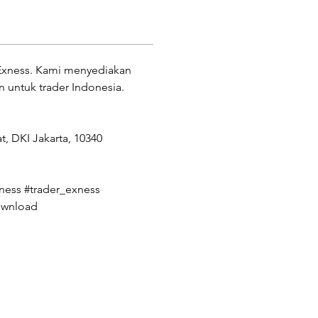
 Exness. Kami menyediakan 
an untuk trader Indonesia.
t, DKI Jakarta, 10340 
ess #trader_exness 
ownload