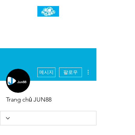
임건우홈
한계란 뛰어넘는 것입니다
더보기
메시지
팔로우
Trang chủ JUN88