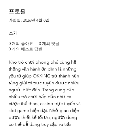
프로필
가입일: 2026년 4월 8일
소개
0
개의 좋아요
0
개의 댓글
0
개의 베스트 답변
Kho trò chơi phong phú cùng hệ 
thống vận hành ổn định là những 
yếu tố giúp OKKING trở thành nền 
tảng giải trí trực tuyến được nhiều 
người biết đến. Trang cung cấp 
nhiều trò chơi hấp dẫn như cá 
cược thể thao, casino trực tuyến và 
slot game hiện đại. Nhờ giao diện 
được thiết kế tối ưu, người dùng 
có thể dễ dàng truy cập và trải 