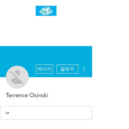
임건우홈
한계란 뛰어넘는 것입니다
더보기
메시지
팔로우
Terrence Osinski