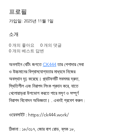
프로필
가입일: 2025년 11월 1일
소개
0
개의 좋아요
0
개의 댓글
0
개의 베스트 답변
অনলাইন বেটিং জগতে 
CK444
 তার পেশাদার সেবা 
ও উচ্চমানের বিশ্বাসযোগ্যতার মাধ্যমে নিজের 
অবস্থান দৃঢ় করেছে। প্ল্যাটফর্মটি সবসময় দ্রুত, 
স্থিতিশীল এবং নিরাপদ লিংক প্রদান করে, যাতে 
খেলোয়াড়রা উপভোগ করতে পারে মসৃণ ও সম্পূর্ণ 
নিরাপদ বিনোদন অভিজ্ঞতা। . এখনই প্রবেশ করুন :
ওয়েবসাইট : https://ck444.work/
ঠিকানা : ১৮/৩১৭, জোর বাগ রোড, ব্লক ১৮, 