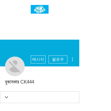
임건우홈
한계란 뛰어넘는 것입니다
더보기
메시지
팔로우
বুকমেকার CK444