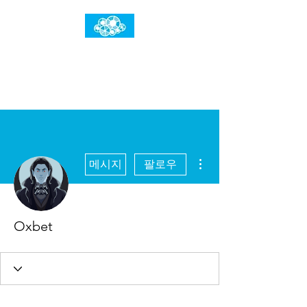
임건우홈
한계란 뛰어넘는 것입니다
더보기
메시지
팔로우
Oxbet