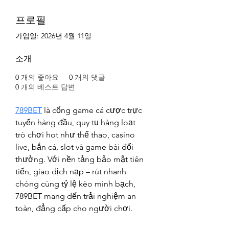
프로필
가입일: 2026년 4월 11일
소개
0
개의 좋아요
0
개의 댓글
0
개의 베스트 답변
789BET
 là cổng game cá cược trực 
tuyến hàng đầu, quy tụ hàng loạt 
trò chơi hot như thể thao, casino 
live, bắn cá, slot và game bài đổi 
thưởng. Với nền tảng bảo mật tiên 
tiến, giao dịch nạp – rút nhanh 
chóng cùng tỷ lệ kèo minh bạch, 
789BET mang đến trải nghiệm an 
toàn, đẳng cấp cho người chơi.