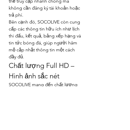
thể truy cập nhanh chóng mà 
không cần đăng ký tài khoản hoặc 
trả phí.
Bên cạnh đó, SOCOLIVE còn cung 
cấp các thông tin hữu ích như lịch 
thi đấu, kết quả, bảng xếp hạng và 
tin tức bóng đá, giúp người hâm 
mộ cập nhật thông tin một cách 
đầy đủ.
Chất lượng Full HD – 
Hình ảnh sắc nét
SOCOLIVE mang đến chất lượng 
hình ảnh Full HD rõ nét, giúp người 
xem theo dõi từng pha bóng chi 
tiết. Âm thanh sống động tạo cảm 
giác chân thực như đang xem trực 
tiếp tại sân vận động.
Hệ thống máy chủ mạnh mẽ giúp 