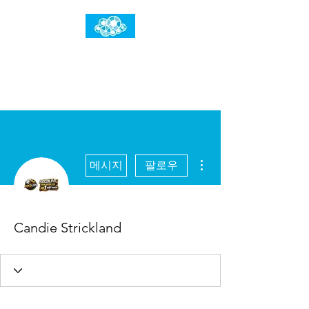
임건우홈
한계란 뛰어넘는 것입니다
더보기
메시지
팔로우
Candie Strickland