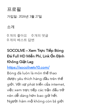
프로필
가입일: 2026년 3월 27일
소개
0
개의 좋아요
0
개의 댓글
0
개의 베스트 답변
SOCOLIVE – Xem Trực Tiếp Bóng 
Đá Full HD Miễn Phí, Link Ổn Định 
Không Giật Lag
https://socolivetv10.com/
Bóng đá luôn là môn thể thao 
được yêu thích hàng đầu trên thế 
giới. Với sự phát triển của internet, 
việc xem trực tiếp các trận đấu trở 
nên dễ dàng hơn bao giờ hết. 
Người hâm mộ không còn bị giới 