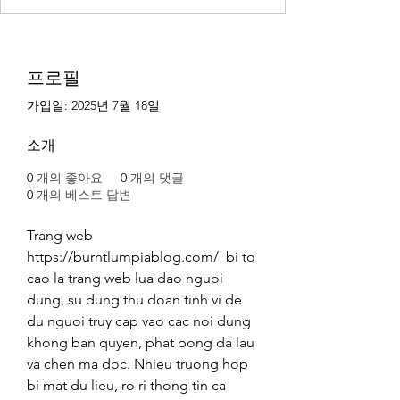
프로필
가입일: 2025년 7월 18일
소개
0
개의 좋아요
0
개의 댓글
0
개의 베스트 답변
Trang web 
https://burntlumpiablog.com/  bi to 
cao la trang web lua dao nguoi 
dung, su dung thu doan tinh vi de 
du nguoi truy cap vao cac noi dung 
khong ban quyen, phat bong da lau 
va chen ma doc. Nhieu truong hop 
bi mat du lieu, ro ri thong tin ca 