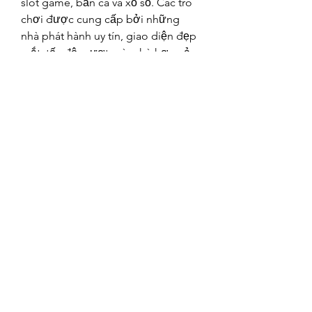
slot game, bắn cá và xổ số. Các trò 
chơi được cung cấp bởi những 
nhà phát hành uy tín, giao diện đẹp 
mắt, tốc độ mượt mà, phù hợp cả 
trên máy tính lẫn điện thoại di động.
Một điểm cộng lớn khác của XIN88 
là 
tỷ lệ cược cạnh tranh
 cùng nhiều 
chương trình khuyến mãi hấp dẫn 
dành cho người chơi mới và thành 
viên lâu năm. Từ thưởng đăng ký, 
hoàn trả cược đến ưu đãi nạp tiền, 
tất cả đều được thiết kế nhằm tối 
ưu hóa lợi nhuận cho người chơi.
Bên cạnh đó, XIN88 còn ghi điểm 
nhờ 
dịch vụ chăm sóc khách hàng 
24/7
, hỗ trợ nhanh chóng qua live 
chat, Telegram hoặc hotline. Đội 
ngũ tư vấn viên chuyên nghiệp luôn 
sẵn sàng giải đáp mọi thắc mắc.