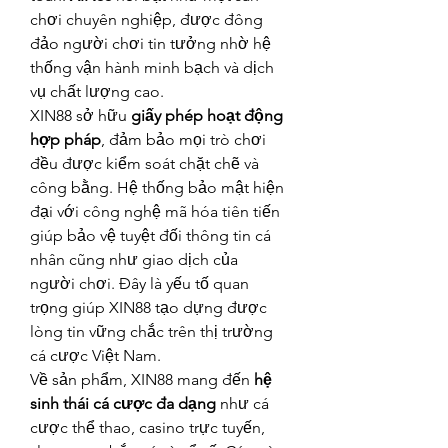
chơi chuyên nghiệp, được đông 
đảo người chơi tin tưởng nhờ hệ 
thống vận hành minh bạch và dịch 
vụ chất lượng cao.
XIN88 sở hữu 
giấy phép hoạt động 
hợp pháp
, đảm bảo mọi trò chơi 
đều được kiểm soát chặt chẽ và 
công bằng. Hệ thống bảo mật hiện 
đại với công nghệ mã hóa tiên tiến 
giúp bảo vệ tuyệt đối thông tin cá 
nhân cũng như giao dịch của 
người chơi. Đây là yếu tố quan 
trọng giúp XIN88 tạo dựng được 
lòng tin vững chắc trên thị trường 
cá cược Việt Nam.
Về sản phẩm, XIN88 mang đến 
hệ 
sinh thái cá cược đa dạng
 như cá 
cược thể thao, casino trực tuyến, 