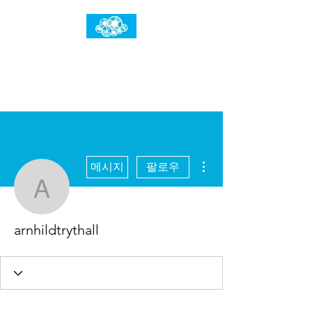
임건우홈
한계란 뛰어넘는 것입니다
더보기
메시지
팔로우
arnhildtrythall
arnhildtrythall