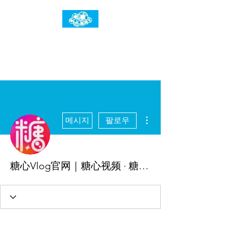
임건우홈
한계란 뛰어넘는 것입니다
더보기
메시지
팔로우
糖心Vlog官网｜糖心视频 · 糖心传媒官方平台