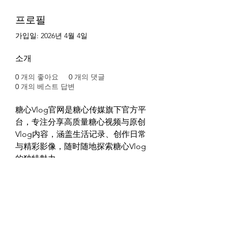
프로필
가입일: 2026년 4월 4일
소개
0
개의 좋아요
0
개의 댓글
0
개의 베스트 답변
糖心Vlog官网是糖心传媒旗下官方平
台，专注分享高质量糖心视频与原创
Vlog内容，涵盖生活记录、创作日常
与精彩影像，随时随地探索糖心Vlog
的独特魅力。
详细信息：
网站：
https://txlog.cc
地址：中国广东省中山市富力商街，
邮编528405