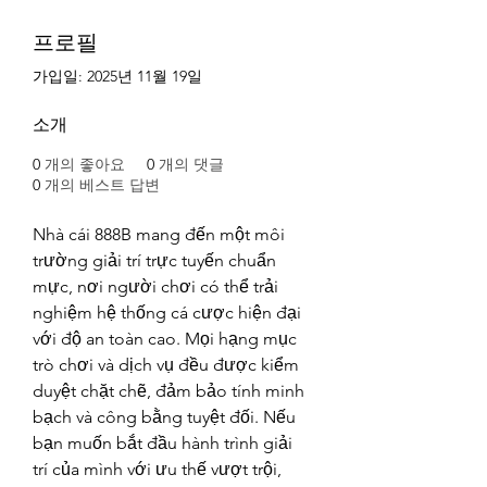
프로필
가입일: 2025년 11월 19일
소개
0
개의 좋아요
0
개의 댓글
0
개의 베스트 답변
Nhà cái 888B mang đến một môi 
trường giải trí trực tuyến chuẩn 
mực, nơi người chơi có thể trải 
nghiệm hệ thống cá cược hiện đại 
với độ an toàn cao. Mọi hạng mục 
trò chơi và dịch vụ đều được kiểm 
duyệt chặt chẽ, đảm bảo tính minh 
bạch và công bằng tuyệt đối. Nếu 
bạn muốn bắt đầu hành trình giải 
trí của mình với ưu thế vượt trội, 