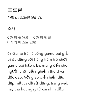
프로필
가입일: 2026년 5월 5일
소개
0
개의 좋아요
0
개의 댓글
0
개의 베스트 답변
68 Game Bài là cổng game bài giải 
trí đa dạng với hàng trăm trò chơi 
game bài hấp dẫn, mang đến cho 
người chơi trải nghiệm thú vị và 
độc đáo. Với giao diện hiện đại, 
đẹp mắt và dễ sử dụng, trang web 
này thu hút ngay từ cái nhìn đầu 
tiên.
Địa chỉ: 198 P. Xã Đàn, Phương Liên, 
Đống Đa, Hà Nội