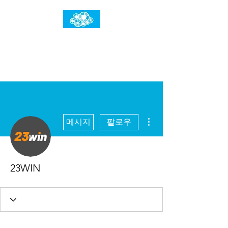
임건우홈
한계란 뛰어넘는 것입니다
더보기
메시지
팔로우
23WIN