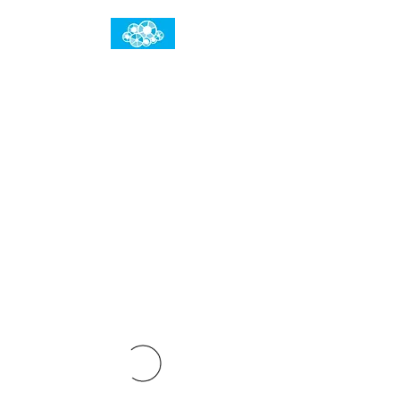
임건우홈
한계란 뛰어넘는 것입니다