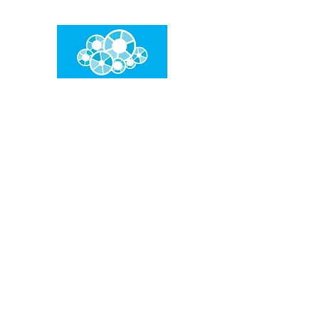
임건우홈
한계란 뛰어넘는 것입니다