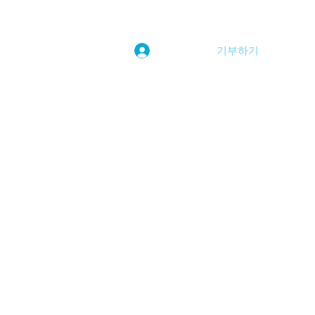
기부하기
로그인
kwoolim@naver.com