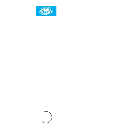
임건우홈
한계란 뛰어넘는 것입니다